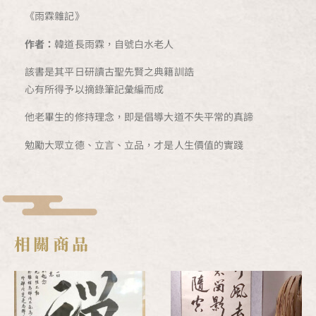
《雨霖雜記》
作者：
韓道長雨霖，自號白水老人
該書是其平日研讀古聖先賢之典籍訓誥
心有所得予以摘錄筆記彙編而成
他老畢生的修持理念，即是倡導大道不失平常的真諦
勉勵大眾立德、立言、立品，才是人生價值的實踐
相關商品