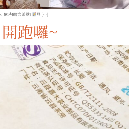
/人 依時價(含茶點)
登 […]
 開跑囉~