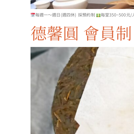
每週一〜週日(週四休) 採預約制
每堂350~500元
德馨圓 會員制