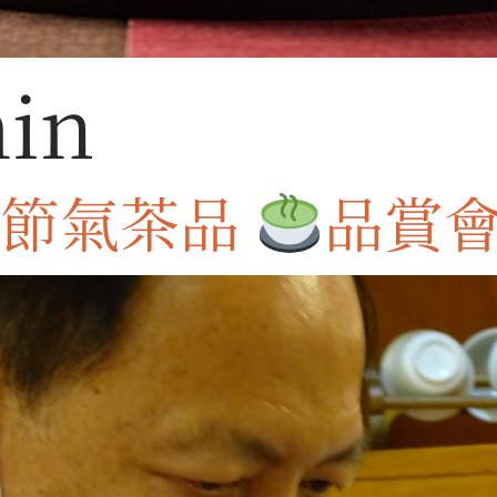
in
圓節氣茶品
品賞