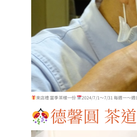
來店禮 當季茶樣一份
2024/7/1〜7/31 每週一〜
德馨圓 茶