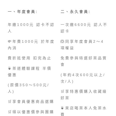
一、年度會員:
二、永久會員:
年繳1000元 認卡不認
一次繳6600元 認人不
人
認卡
💸年費1000元 於年度
🙆同享年度會員2〜4
內消
項權益
費折抵使用 扣完為止
免費參與特選好茶品賞
會
🍵茶道體驗課程 半價
優惠
(年約4次600元以上/
次/人)
(原價350〜500元/
人)
🛒享特惠價購入收藏級
好茶
🛒享會員優惠商品選購
🍵來店喝茶本人免茶水
🛒得以優惠價參與團購
費